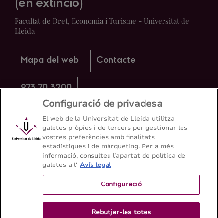
(en extinció)
Facultat de Dret, Economia i Turisme - Universitat de
Lleida
Mapa del web
Contacte
973 70 3200
Configuració de privadesa
El web de la Universitat de Lleida utilitza
galetes pròpies i de tercers per gestionar les
vostres preferències amb finalitats
estadístiques i de màrqueting. Per a més
informació, consulteu l’apartat de política de
galetes a l'
Avís legal
Configuració
Rebutjar-les totes